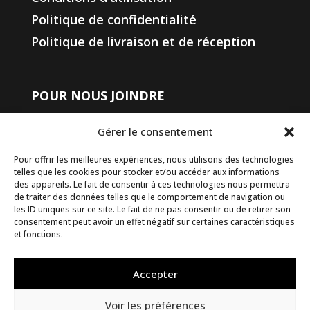
Politique de confidentialité
Politique de livraison et de réception
POUR NOUS JOINDRE
450 508-4400
Gérer le consentement
1-833-508-4404
(sans frais)
info@groupesomac.com
Pour offrir les meilleures expériences, nous utilisons des technologies
telles que les cookies pour stocker et/ou accéder aux informations
des appareils. Le fait de consentir à ces technologies nous permettra
18300 Rue J A Bombardier,
de traiter des données telles que le comportement de navigation ou
Mirabel, Québec, J7J 0H5
les ID uniques sur ce site. Le fait de ne pas consentir ou de retirer son
consentement peut avoir un effet négatif sur certaines caractéristiques
Sortir 28, autoroute 15 Nord
et fonctions.
Restez informé
Accepter
Voir les préférences