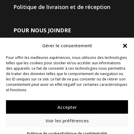
Politique de livraison et de réception
POUR NOUS JOINDRE
450 508-4400
Gérer le consentement
1-833-508-4404
(sans frais)
info@groupesomac.com
Pour offrir les meilleures expériences, nous utilisons des technologies
telles que les cookies pour stocker et/ou accéder aux informations
des appareils. Le fait de consentir à ces technologies nous permettra
18300 Rue J A Bombardier,
de traiter des données telles que le comportement de navigation ou
Mirabel, Québec, J7J 0H5
les ID uniques sur ce site. Le fait de ne pas consentir ou de retirer son
consentement peut avoir un effet négatif sur certaines caractéristiques
Sortir 28, autoroute 15 Nord
et fonctions.
Restez informé
Accepter
Voir les préférences
Politique de cookies
Politique de confidentialité